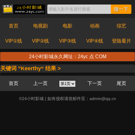
搜一下
首页
电视剧
电影
动画
综艺
VIP①线
VIP②线
VIP③线
VIP④线
登陆看片
24小时影城永久网址：24yc 点 COM
关键词 ”Keerthy“ 结果 >
首页
上一页
下一页
尾页
©24小时影城 | 如有侵权请发邮件至：admin@qq.cn