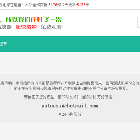
视剧都在这里！本站全部数据:
5176
部今天更新:
5176
部
综艺
免责声明：本网站所有内容都是靠程序在互联网上自动搜集而来，仅供测试和学习交流
目前正在逐步删除和规避程序自动搜索采集到的不提供分享的版权影视。
若侵犯了您的权益，请即时发邮件 通知站长 万分感谢！
♥ 24小时影城