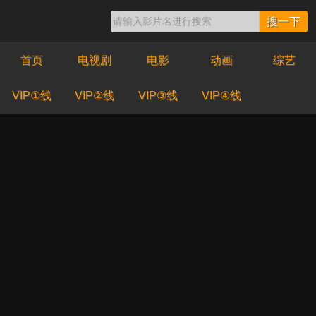
搜一下
首页
电视剧
电影
动画
综艺
VIP①线
VIP②线
VIP③线
VIP④线