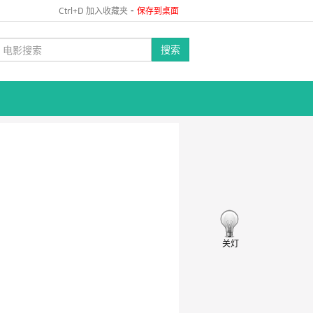
-
Ctrl+D 加入收藏夹
保存到桌面
搜索
关灯