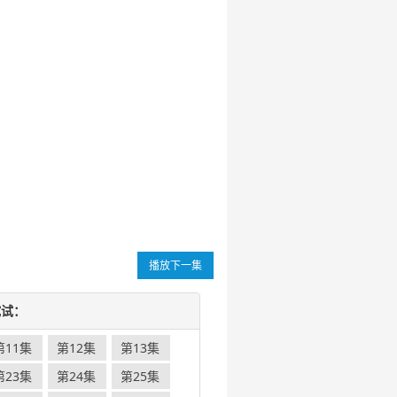
播放下一集
试试：
第11集
第12集
第13集
第23集
第24集
第25集