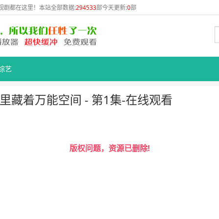
视剧都在这里！本站全部数据:
294533
部今天更新:
0
部
综艺
藏着万能空间 - 第1集-在线观看
版权问题，资源已删除!