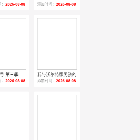
间：
2026-08-08
添加时间：
2026-08-08
号 第三季
我与沃尔特家男孩的生活 第三季
间：
2026-08-08
添加时间：
2026-08-08