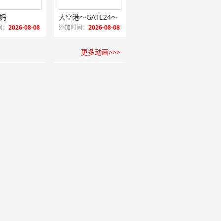
妈
大空港～GATE24～
间：
2026-08-08
添加时间：
2026-08-08
更多动画>>>
女主角？圣女？不，我是杂役女仆（自豪）
不虐待我的继母与继姐
间：
2026-08-08
添加时间：
2026-08-08