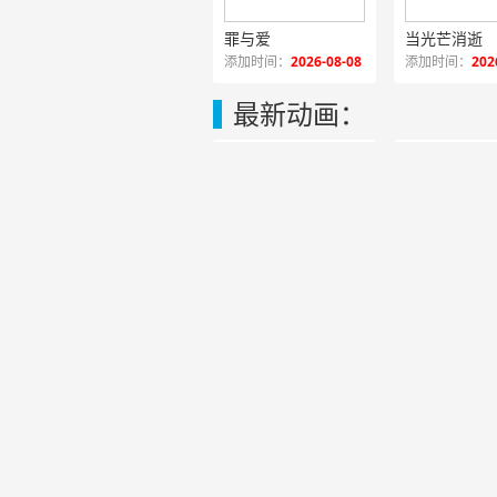
罪与爱
当光芒消逝
添加时间：
2026-08-08
添加时间：
202
最新动画：
雷霆三人行
盗妖行
添加时间：
2026-08-08
添加时间：
202