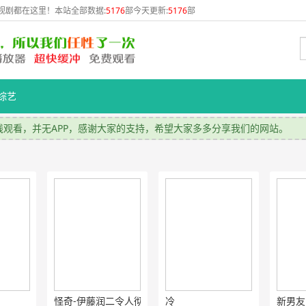
视剧都在这里！本站全部数据:
5176
部今天更新:
5176
部
综艺
观看，并无APP，感谢大家的支持，希望大家多多分享我们的网站。
怪奇-伊藤润二令人彻夜难眠的奇异故事
冷
新男友