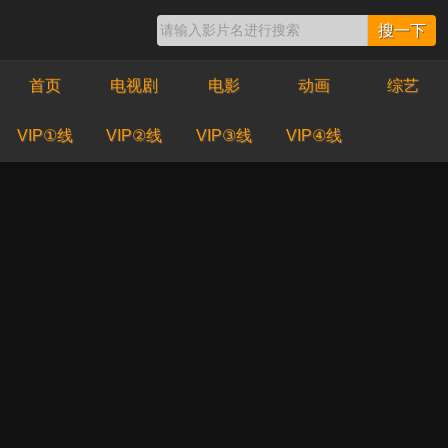
搜一下
首页
电视剧
电影
动画
综艺
VIP①线
VIP②线
VIP③线
VIP④线
登陆看片
24小时影城永久网址：24yc 点 COM
最新电视剧
更多》
高清
高清
高清
致命漫画
青春碎片
怪奇-伊藤润二令人
彻夜难眠的奇异故事