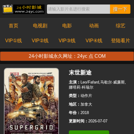
搜一下
首页
电视剧
电影
动画
综艺
VIP①线
VIP②线
VIP③线
VIP④线
登陆看片
24小时影城永久网址：24yc 点 COM
末世新途
主演：
Leo/Fafard,马歇尔·威廉斯,
娜塔莉·科瑞尔
类型：
动作片
地区：
加拿大
年份：
2018
更新时间：
2026-07-07