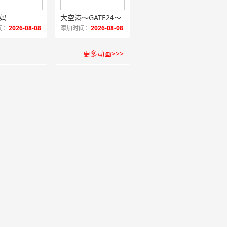
妈
大空港～GATE24～
间：
2026-08-08
添加时间：
2026-08-08
更多动画>>>
女主角？圣女？不，我是杂役女仆（自豪）
不虐待我的继母与继姐
间：
2026-08-08
添加时间：
2026-08-08