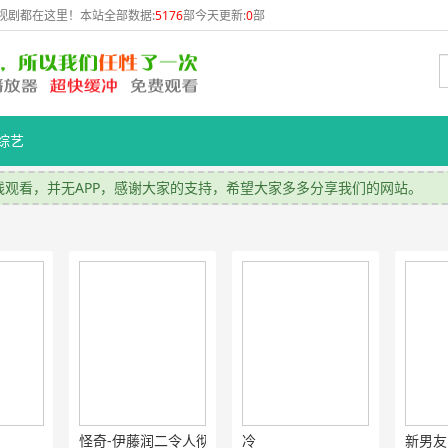
视剧都在这里！本站全部数据:
5176
部今天更新:
0
部
综艺
观看，并无APP，感谢大家的支持，希望大家多多分享我们的网站。
怪奇-伊藤润二令人彻夜难眠的奇异故事
冷
新男友