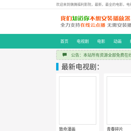
欢迎来到偶偶福利影院，最新，最全的电影，电
首页
电视剧
电影
动画
公告：本站所有资源全部免费在线
最新电视剧：
致命漫画
青春碎片