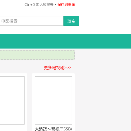
-
Ctrl+D 加入收藏夹
保存到桌面
搜索
更多电视剧>>>
大追踪〜警视厅SSBC强行犯系〜 第二季