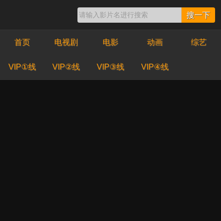
搜一下
首页
电视剧
电影
动画
综艺
VIP①线
VIP②线
VIP③线
VIP④线