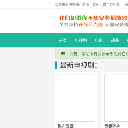
欢迎来到偶偶福利影院，最新，最全的电影，电
首页
电视剧
电影
动画
公告：本站所有资源全部免费在线
最新电视剧：
致命漫画
青春碎片