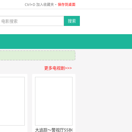
-
Ctrl+D 加入收藏夹
保存到桌面
搜索
更多电视剧>>>
大追踪〜警视厅SSBC强行犯系〜 第二季