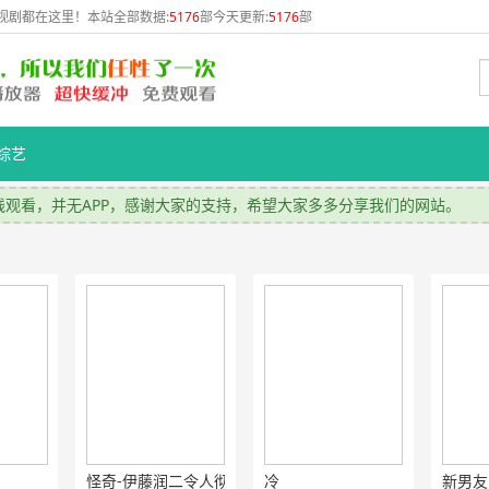
视剧都在这里！本站全部数据:
5176
部今天更新:
5176
部
综艺
观看，并无APP，感谢大家的支持，希望大家多多分享我们的网站。
怪奇-伊藤润二令人彻夜难眠的奇异故事
冷
新男友