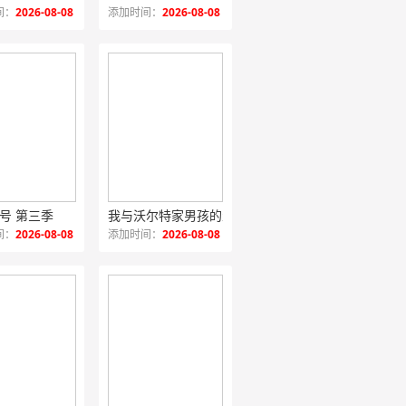
间：
2026-08-08
添加时间：
2026-08-08
号 第三季
我与沃尔特家男孩的生活 第三季
间：
2026-08-08
添加时间：
2026-08-08