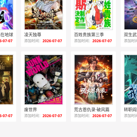
神话入侵：我在地球斩神明动态漫
凌天独尊
百姓贵族第三季
双生武
6-07-07
添加时间：
2026-07-07
添加时间：
2026-07-07
添加时
废世界
荒古恩仇录·破风篇
6-07-07
添加时间：
2026-07-07
添加时间：
2026-07-07
添加时