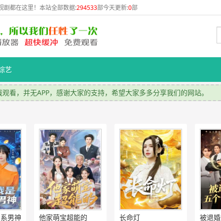
视剧都在这里！本站全部数据:
294533
部今天更新:
0
部
综艺
观看，并无APP，感谢大家的支持，希望大家多多分享我们的网站。
冷系男神
他家萌宝超能的
长命灯
被退婚