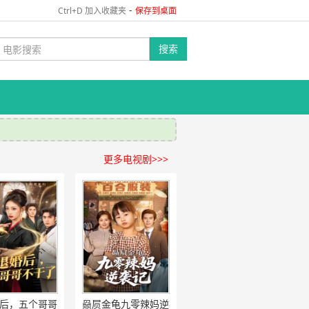
-
Ctrl+D 加入收藏夹
保存到桌面
搜索
更多电视剧>>>
后，五个哥哥不干了
赑屃金龟九零辣妈逆袭记