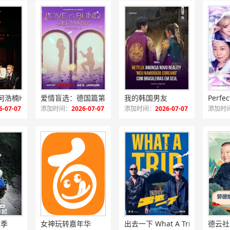
HE所是2025何浩楠HE限定生日演唱会纪录片
爱情盲选：德国篇第二季
我的韩国男友
Perfe
6-07-07
添加时间：
2026-07-07
添加时间：
2026-07-07
添加时
二季
女神玩转嘉年华
出去一下 What A Trip