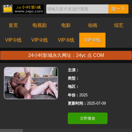
搜一下
首页
电视剧
电影
动画
综艺
VIP①线
VIP②线
VIP③线
VIP④线
24小时影城永久网址：24yc 点 COM
主演：
类型：
地区：
年份：
2025
更新时间：
2025-07-09
立即播放