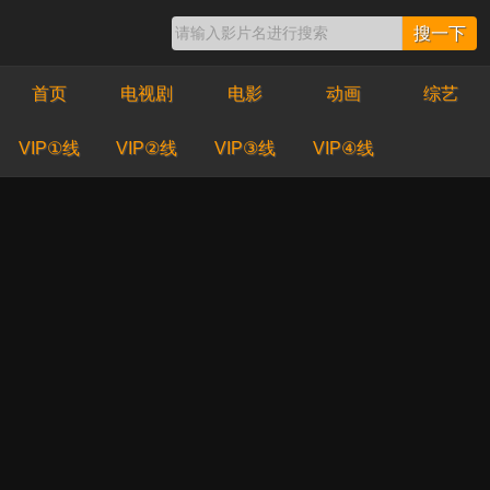
搜一下
首页
电视剧
电影
动画
综艺
VIP①线
VIP②线
VIP③线
VIP④线
登陆看片
24小时影城永久网址：24yc 点 COM
最新电视剧
更多》
高清
高清
高清
致命漫画
青春碎片
怪奇-伊藤润二令人
彻夜难眠的奇异故事