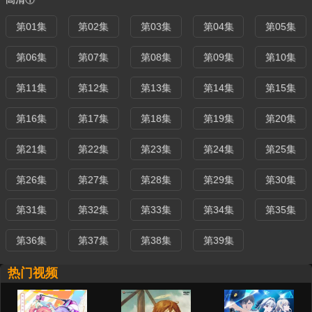
第01集
第02集
第03集
第04集
第05集
第06集
第07集
第08集
第09集
第10集
第11集
第12集
第13集
第14集
第15集
第16集
第17集
第18集
第19集
第20集
第21集
第22集
第23集
第24集
第25集
第26集
第27集
第28集
第29集
第30集
第31集
第32集
第33集
第34集
第35集
第36集
第37集
第38集
第39集
热门视频