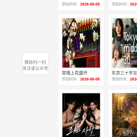
添加时间：
2026-08-08
添加时间：
202
微信扫一扫
关注该公众号
宫墙上花盛开
东京三十岁
添加时间：
2026-08-08
添加时间：
202