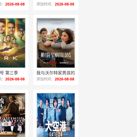
间：
2026-08-08
添加时间：
2026-08-08
号 第三季
我与沃尔特家男孩的生活 第三季
间：
2026-08-08
添加时间：
2026-08-08