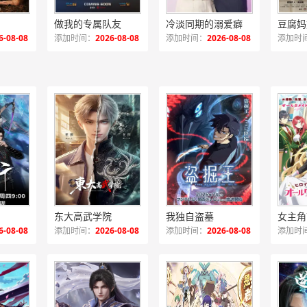
做我的专属队友
冷淡同期的溺爱癖
豆腐妈
6-08-08
添加时间：
2026-08-08
添加时间：
2026-08-08
添加时
东大高武学院
我独自盗墓
6-08-08
添加时间：
2026-08-08
添加时间：
2026-08-08
添加时