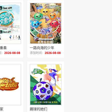
重奏
一路向海的少年
间：
2026-08-08
添加时间：
2026-08-08
家
踢球的她们