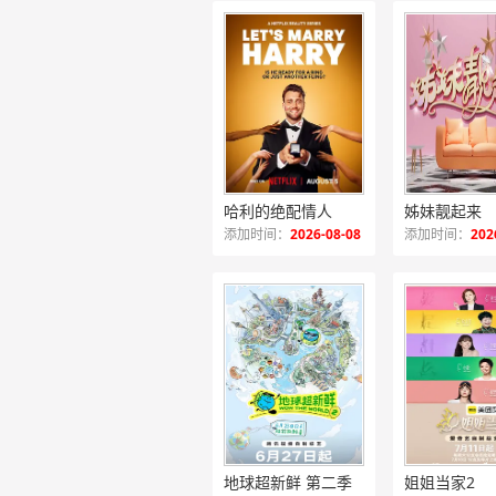
哈利的绝配情人
姊妹靓起来
添加时间：
2026-08-08
添加时间：
202
地球超新鲜 第二季
姐姐当家2