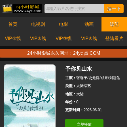
搜一下
首页
电视剧
电影
动画
综艺
VIP①线
VIP②线
VIP③线
VIP④线
登陆看片
24小时影城永久网址：24yc 点 COM
予你见山水
主演：
张馨予/史元庭/成果/刘冠佑
类型：
大陆综艺
地区：
大陆
年份：
0
更新时间：
2026-06-01
立即播放