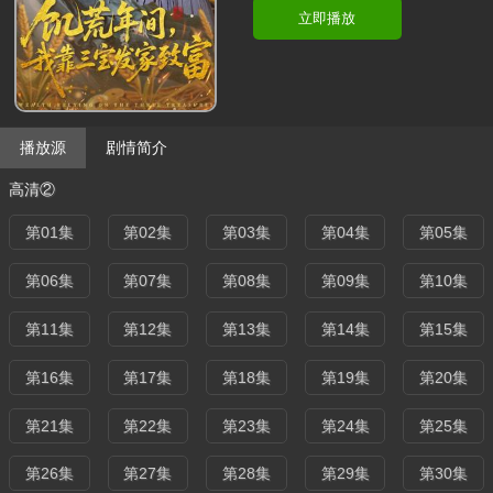
立即播放
播放源
剧情简介
高清②
第01集
第02集
第03集
第04集
第05集
第06集
第07集
第08集
第09集
第10集
第11集
第12集
第13集
第14集
第15集
第16集
第17集
第18集
第19集
第20集
第21集
第22集
第23集
第24集
第25集
第26集
第27集
第28集
第29集
第30集