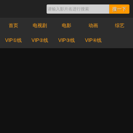
搜一下
首页
电视剧
电影
动画
综艺
VIP①线
VIP②线
VIP③线
VIP④线