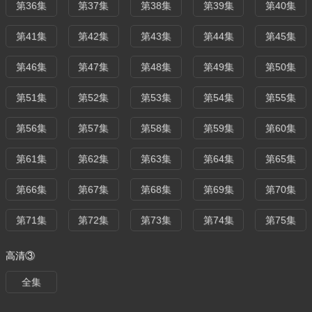
第36集
第37集
第38集
第39集
第40集
第41集
第42集
第43集
第44集
第45集
第46集
第47集
第48集
第49集
第50集
第51集
第52集
第53集
第54集
第55集
第56集
第57集
第58集
第59集
第60集
第61集
第62集
第63集
第64集
第65集
第66集
第67集
第68集
第69集
第70集
第71集
第72集
第73集
第74集
第75集
高清③
全集