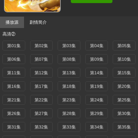
播放源
剧情简介
高清②
第01集
第02集
第03集
第04集
第05集
第06集
第07集
第08集
第09集
第10集
第11集
第12集
第13集
第14集
第15集
第16集
第17集
第18集
第19集
第20集
第21集
第22集
第23集
第24集
第25集
第26集
第27集
第28集
第29集
第30集
第31集
第32集
第33集
第34集
第35集