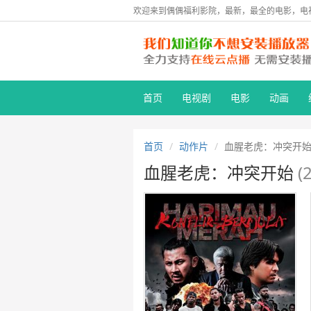
欢迎来到偶偶福利影院，最新，最全的电影，电
首页
电视剧
电影
动画
首页
动作片
血腥老虎：冲突开
血腥老虎：冲突开始
(