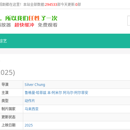
视剧都在这里！本站全部数据:
294533
部今天更新:
0
部
综艺
始
2025)
导演
Silver
Chung
主演
鲁格曼·哈菲兹
本·阿米尔
阿马尔·阿尔菲安
类型
动作片
制片国家
马来西亚
更新状态
上映日期
2025