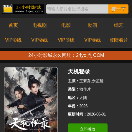
搜一下
首页
电视剧
电影
动画
综艺
VIP①线
VIP②线
VIP③线
VIP④线
登陆看片
24小时影城永久网址：24yc 点 COM
天机秘录
主演：
王新乔,余芷慧
类型：
动作片
地区：
大陆
年份：
2026
更新时间：
2026-06-01
立即播放