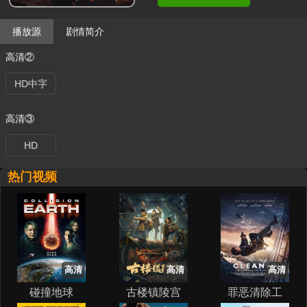
播放源
剧情简介
高清②
HD中字
高清③
HD
热门视频
高清
高清
高清
碰撞地球
古楼镇陵宫
罪恶清除工