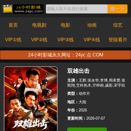
搜一下
首页
电视剧
电影
动画
综艺
VIP①线
VIP②线
VIP③线
VIP④线
登陆看片
24小时影城永久网址：24yc 点 COM
双雄出击
主演：
王辉,张永华,李博,周承赟,张
凯翔,艾科热木,亓梓桓,戚彩,宋宇欣
类型：
动作片
地区：
大陆
年份：
2026
更新时间：
2026-07-07