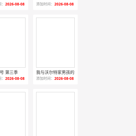
间：
2026-08-08
添加时间：
2026-08-08
号 第三季
我与沃尔特家男孩的生活 第三季
间：
2026-08-08
添加时间：
2026-08-08