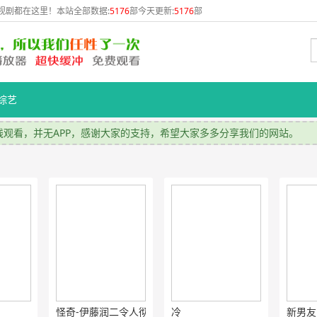
视剧都在这里！本站全部数据:
5176
部今天更新:
5176
部
综艺
观看，并无APP，感谢大家的支持，希望大家多多分享我们的网站。
怪奇-伊藤润二令人彻夜难眠的奇异故事
冷
新男友