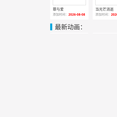
罪与爱
当光芒消逝
添加时间：
2026-08-08
添加时间：
202
最新动画：
雷霆三人行
盗妖行
添加时间：
2026-08-08
添加时间：
202