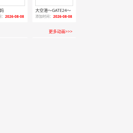
妈
大空港～GATE24～
间：
2026-08-08
添加时间：
2026-08-08
更多动画>>>
女主角？圣女？不，我是杂役女仆（自豪）
不虐待我的继母与继姐
间：
2026-08-08
添加时间：
2026-08-08