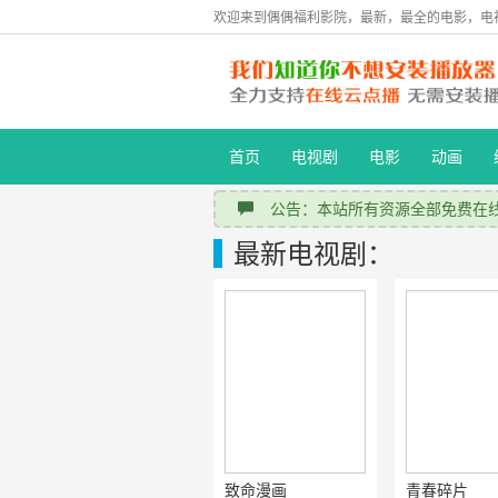
欢迎来到偶偶福利影院，最新，最全的电影，电
首页
电视剧
电影
动画
公告：本站所有资源全部免费在线
最新电视剧：
致命漫画
青春碎片