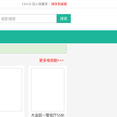
-
Ctrl+D 加入收藏夹
保存到桌面
搜索
更多电视剧>>>
大追踪〜警视厅SSBC强行犯系〜 第二季