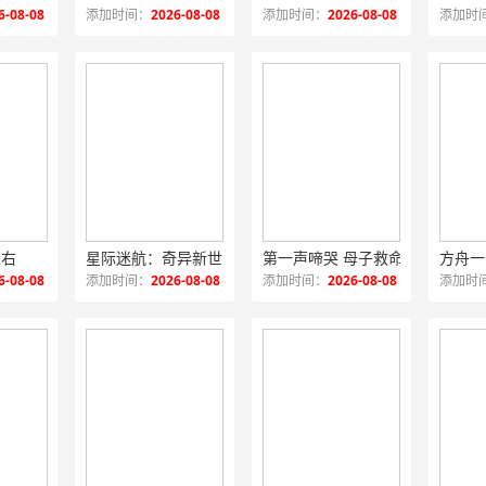
6-08-08
添加时间：
2026-08-08
添加时间：
2026-08-08
添加时
左右
星际迷航：奇异新世界 第四季
第一声啼哭 母子救命急救班
方舟一
6-08-08
添加时间：
2026-08-08
添加时间：
2026-08-08
添加时