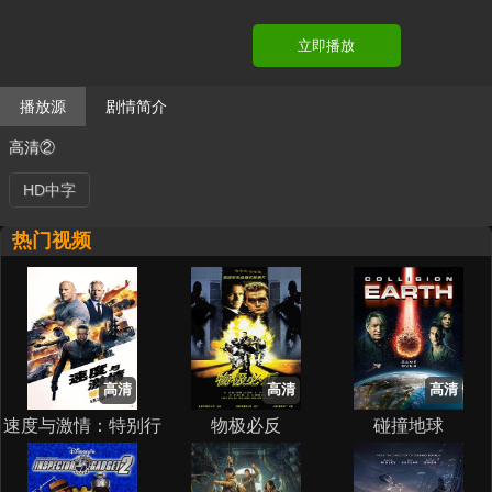
立即播放
播放源
剧情简介
高清②
HD中字
热门视频
高清
高清
高清
速度与激情：特别行
物极必反
碰撞地球
动