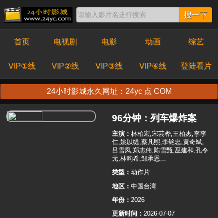
搜一下
首页
电视剧
电影
动画
综艺
VIP①线
VIP②线
VIP③线
VIP④线
登陆看片
24小时影城永久网址：24yc 点 COM
96分钟：列车爆炸案
主演：
林柏宏,宋芸桦,王柏杰,李李
仁,姚以缇,蔡凡熙,李铭忠,黄奇斌,
吕雪凤,郑志伟,陈雪甄,巫建和,孔令
元,林昀希,邹承恩...
类型：
动作片
地区：
中国台湾
年份：
2026
更新时间：
2026-07-07