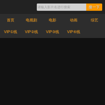
搜一下
首页
电视剧
电影
动画
综艺
VIP①线
VIP②线
VIP③线
VIP④线