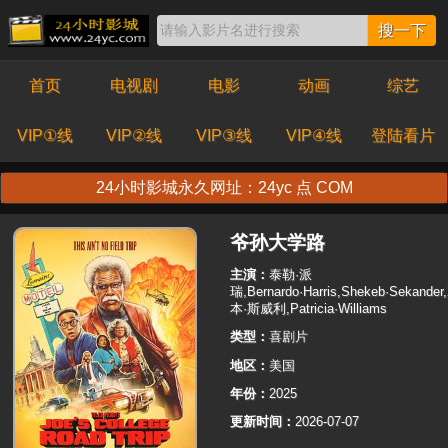
搜一下
首页
电视剧
电影
动画
综艺
VIP①线
VIP②线
VIP③线
VIP④线
登陆看片
24小时影城永久网址：24yc 点 COM
爷孙大学路
主演：
泰勒·派
瑞,Bernardo·Harris,Shekeb·Sekander,
本·斯威利,Patricia·Williams
类型：
喜剧片
地区：
美国
年份：
2025
更新时间：
2026-07-07