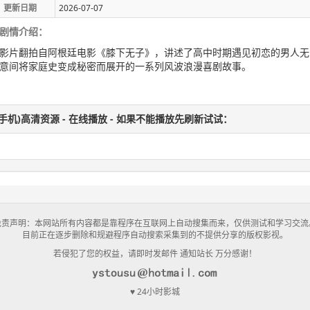
更新日期
2026-07-07
剧情介绍：
影片翻拍自阿根廷电影《膝下无子》，讲述了高中时期遇见初恋的男人无
意间将家庭史变成秘密而展开的一系列风波浪漫喜剧故事。
持手机)高清资源 - 在线播放 - 如果不能播放先刷新试试：
免责声明：本网站所有内容都是靠程序在互联网上自动搜集而来，仅供测试和学习交流
目前正在逐步删除和规避程序自动搜索采集到的不提供分享的版权影视。
若侵犯了您的权益，请即时发邮件 通知站长 万分感谢！
♥ 24小时影城