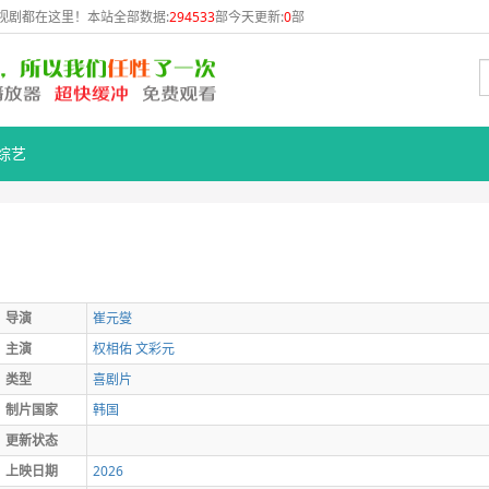
视剧都在这里！本站全部数据:
294533
部今天更新:
0
部
综艺
导演
崔元燮
主演
权相佑
文彩元
类型
喜剧片
制片国家
韩国
更新状态
上映日期
2026