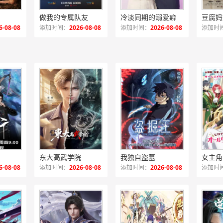
做我的专属队友
冷淡同期的溺爱癖
豆腐妈
6-08-08
添加时间：
2026-08-08
添加时间：
2026-08-08
添加时
东大高武学院
我独自盗墓
6-08-08
添加时间：
2026-08-08
添加时间：
2026-08-08
添加时