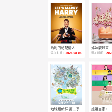
哈利的绝配情人
姊妹靓起来
添加时间：
2026-08-08
添加时间：
202
地球超新鲜 第二季
姐姐当家2