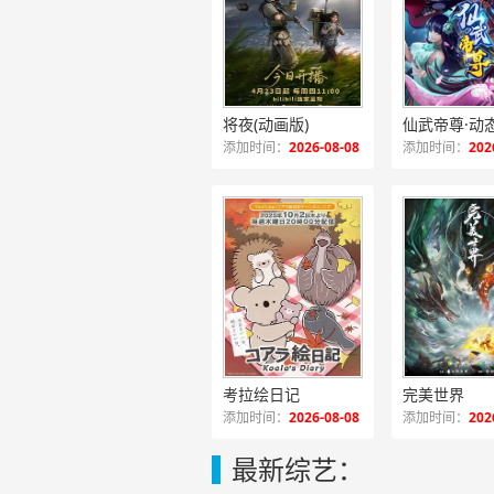
将夜(动画版)
仙武帝尊·动
添加时间：
2026-08-08
添加时间：
202
考拉绘日记
完美世界
添加时间：
2026-08-08
添加时间：
202
最新综艺：