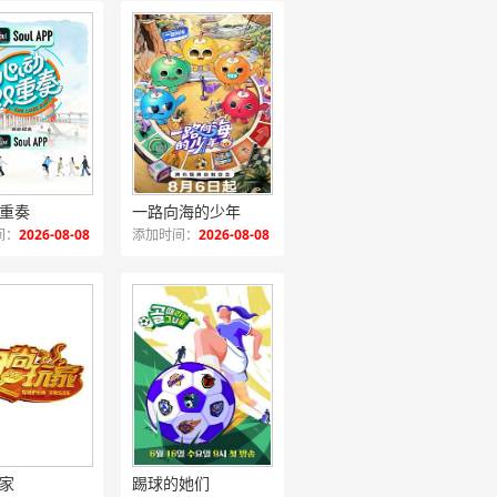
重奏
一路向海的少年
间：
2026-08-08
添加时间：
2026-08-08
家
踢球的她们