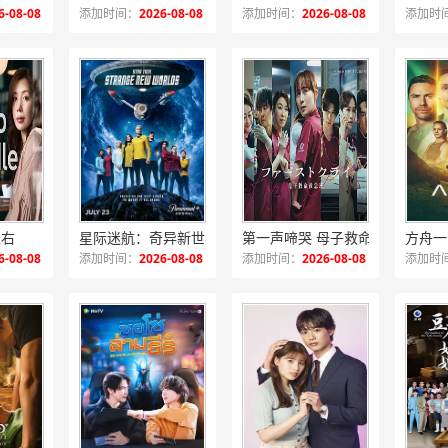
6-08-08
添加时间：
2026-08-08
添加时间：
2026-08-08
添加时
左右
星际迷航：奇异新世界 第四季
第一声啼哭 母子救命急救班
方舟一
6-08-08
添加时间：
2026-08-08
添加时间：
2026-08-08
添加时