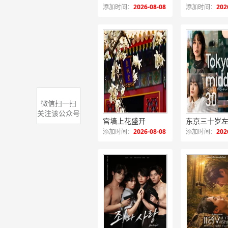
添加时间：
2026-08-08
添加时间：
202
微信扫一扫
关注该公众号
宫墙上花盛开
东京三十岁
添加时间：
2026-08-08
添加时间：
202