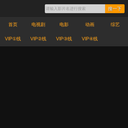
搜一下
首页
电视剧
电影
动画
综艺
VIP①线
VIP②线
VIP③线
VIP④线