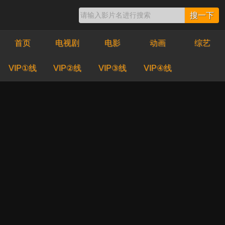
搜一下
首页
电视剧
电影
动画
综艺
VIP①线
VIP②线
VIP③线
VIP④线