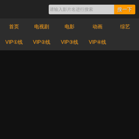
搜一下
首页
电视剧
电影
动画
综艺
VIP①线
VIP②线
VIP③线
VIP④线