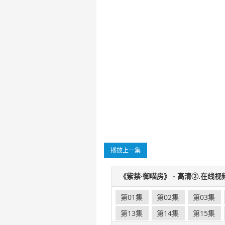
播放上一集
《紫禁·御喵房》 - 高清②.在线视
第01集
第02集
第03集
第13集
第14集
第15集